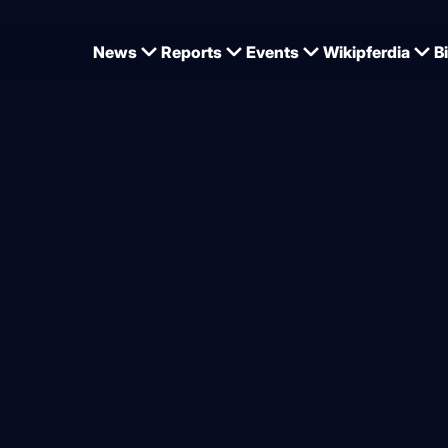
News
Reports
Events
Wikipferdia
B
erth
Isabell Werth. Foto: sportfotos-lafre