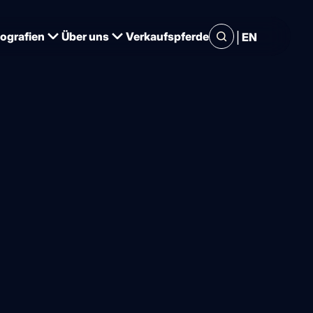
|
iografien
Über uns
Verkaufspferde
EN
ntz.de