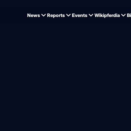
News
Reports
Events
Wikipferdia
B
f Dr. Hinni Lührs-Behnke als Präsident des Hannoveraner Verbandes
ric Bünger ist neuer Präsid
aners Verbandes
von
Jan Tönjes