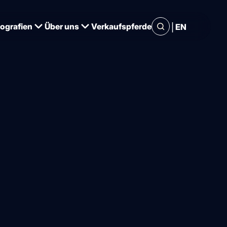
|
iografien
Über uns
Verkaufspferde
EN
ent des