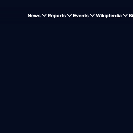
News
Reports
Events
Wikipferdia
B
tschland: 2025 abermals weniger Fohlen registriert, Westfalen trotzt Trend
tistik 2025: So steht es um 
ht in Deutschland
von
Jan Tönjes