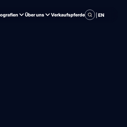
|
iografien
Über uns
Verkaufspferde
EN
die