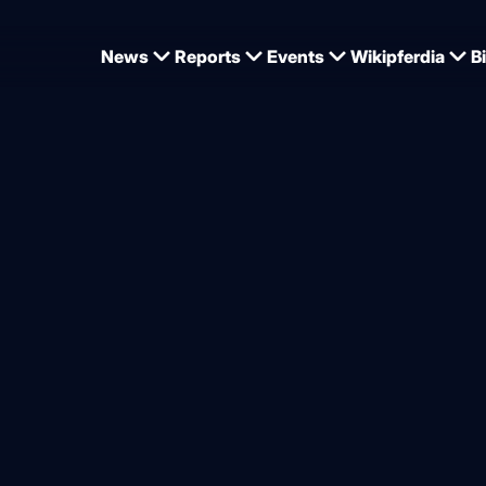
News
Reports
Events
Wikipferdia
B
d Entries für Aachen, USA geben Vielseitigkeitsmannschaft bekannt
nated entries“ Listen online
gkeitsteam für WM steht
von
Dominique Wehrmann
026