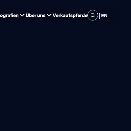
|
iografien
Über uns
Verkaufspferde
EN
 – US-