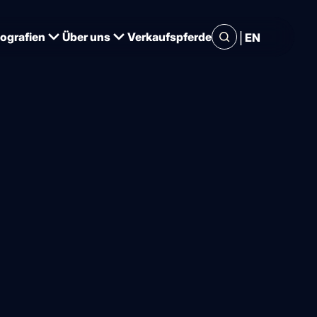
|
iografien
Über uns
Verkaufspferde
EN
ner Jubel