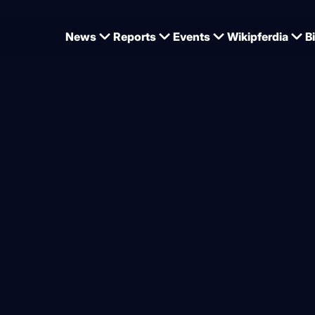
News
Reports
Events
Wikipferdia
B
pionat von Hamburg, Holsteiner Verbandshengst Keaton Dritter
t von Hamburg mit Holstei
hem Sieg
von
Dominique Wehrmann