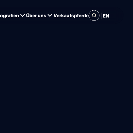
|
iografien
Über uns
Verkaufspferde
EN
 ins Pferd