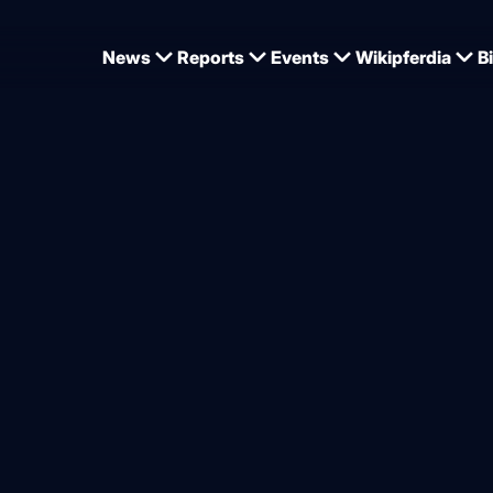
News
Reports
Events
Wikipferdia
B
illard: „Meine Arbeit ist es,
n und hinzuschauen“
von
Dominique Wehrmann