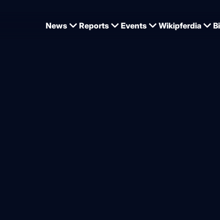
News
Reports
Events
Wikipferdia
B
ogel
Richard Vogel und United Touch S, 
Sportfotos-lafrentz.de