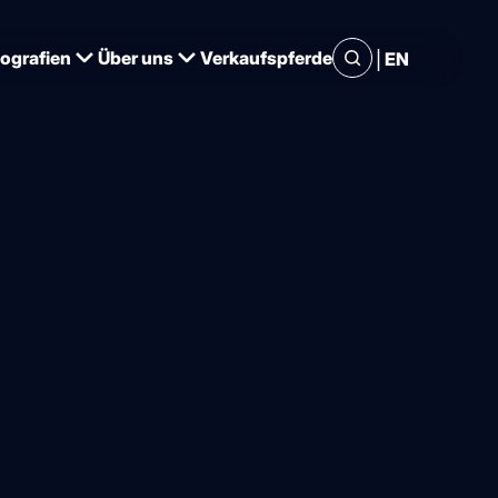
|
iografien
Über uns
Verkaufspferde
EN
Europameister 2025. Foto: