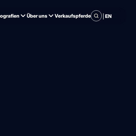
|
iografien
Über uns
Verkaufspferde
EN