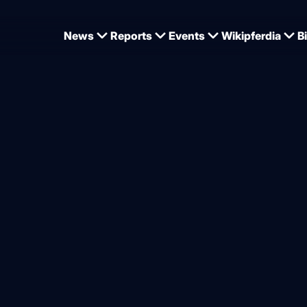
News
Reports
Events
Wikipferdia
B
Zaire hat ein Fohlen zur Welt gebracht
erdekind Nummer zwei in
sen
von
Dominique Wehrmann