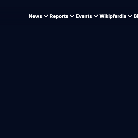
News
Reports
Events
Wikipferdia
B
einer Champions der fünf- und sechsjährigen Springpferde
 wetterfeste Champions un
King bei den Holsteiner
gen
von
Dominique Wehrmann