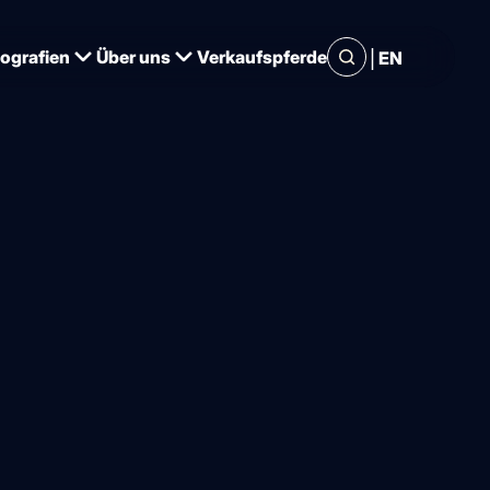
|
iografien
Über uns
Verkaufspferde
EN
d ein