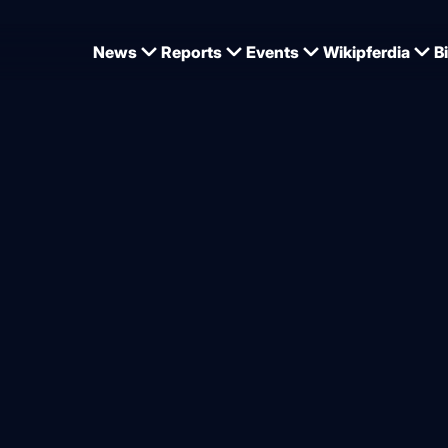
News
Reports
Events
Wikipferdia
B
reissensation bei Flanders Foal Auction, United Touchs Schwester sechsstellig
kt 1000 Euro – Appaloosa F
Euro
von
Dominique Wehrmann