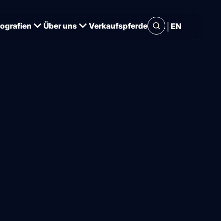
|
iografien
Über uns
Verkaufspferde
EN
ohlen für