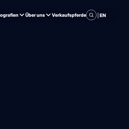
|
iografien
Über uns
Verkaufspferde
EN
Mal