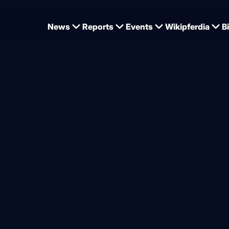
News
Reports
Events
Wikipferdia
B
 Krajewskis Amande de B'Néville – diesmal von einem Anglo-Araber
jewskis Mandy zum zweiten 
eworden
von
Dominique Wehrmann