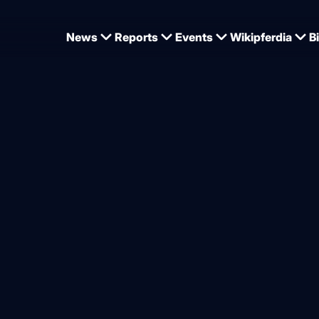
News
Reports
Events
Wikipferdia
B
u mit Töchtern von Bond und Heartbeat als Siegerinnen
eiß – Oldenburger Elitestut
Schimmelstuten als Siegeri
von
Jan Tönjes