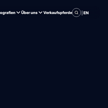
|
iografien
Über uns
Verkaufspferde
EN
enschau
nnen