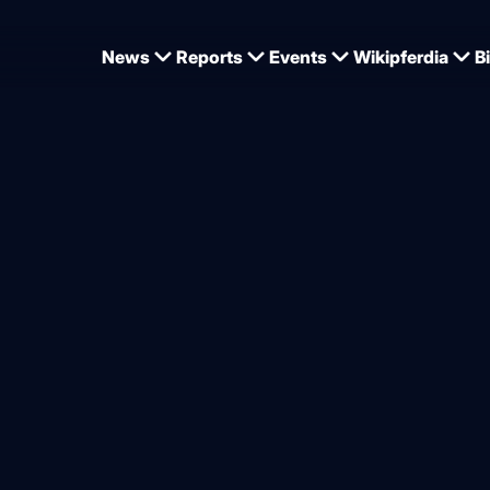
News
Reports
Events
Wikipferdia
B
ropameisterschaften der Pony-Vielseitigkeitsreiter
hs Paare vertreten Deutsch
r Pony-Vielseitigkeitsreiter
von
Dominique Wehrmann
2026