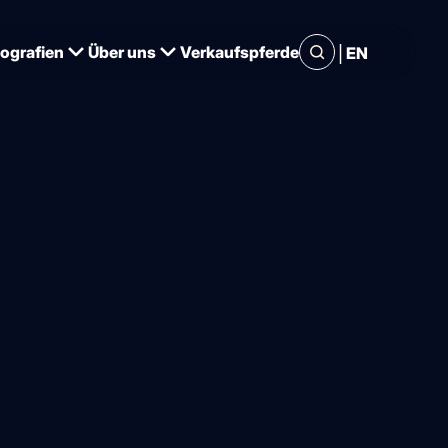
|
iografien
Über uns
Verkaufspferde
EN
land bei