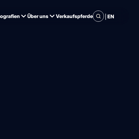
|
iografien
Über uns
Verkaufspferde
EN