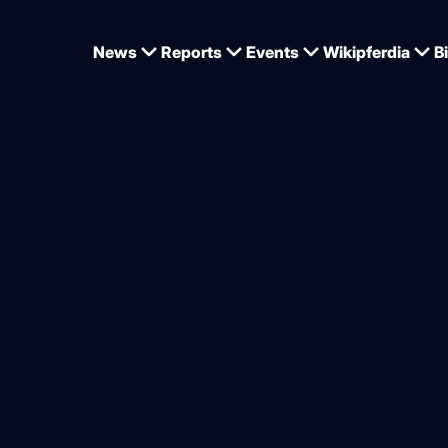
News
Reports
Events
Wikipferdia
B
achmann Andersen