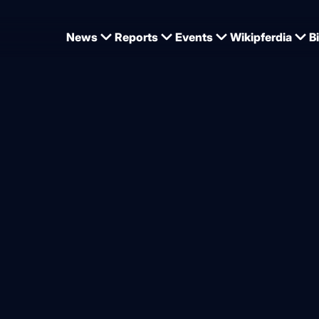
News
Reports
Events
Wikipferdia
B
in die Niederlande
n und Imagine NOP: Olympi
einen Großen Preis gewonne
von
Dominique Wehrmann