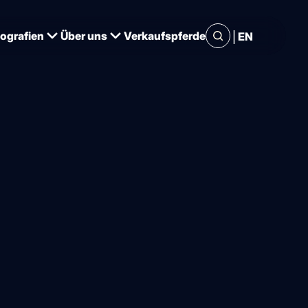
|
iografien
Über uns
Verkaufspferde
EN
a, aber
n – bis