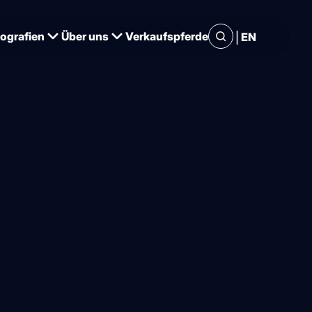
|
iografien
Über uns
Verkaufspferde
EN
sachen