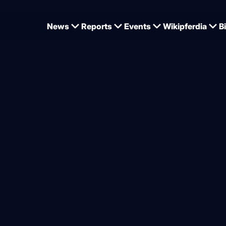
News
Reports
Events
Wikipferdia
B
 beim Pferd entsteht – Ur
ng
von
Kerstin Wackermann
25