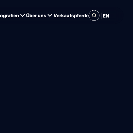
|
iografien
Über uns
Verkaufspferde
EN
Parasiten