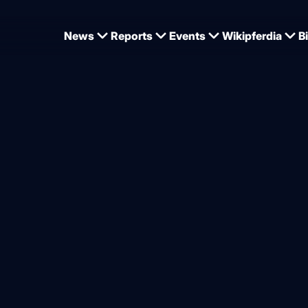
News
Reports
Events
Wikipferdia
B
d Mauke beim Pferd – wenn 
reizen
von
Kerstin Wackermann
25