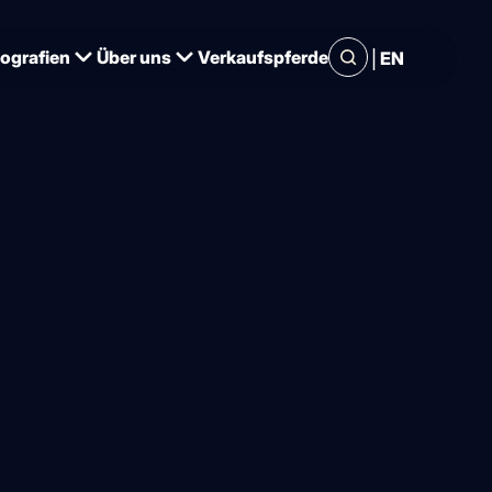
|
iografien
Über uns
Verkaufspferde
EN