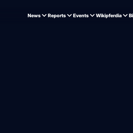
News
Reports
Events
Wikipferdia
B
ington