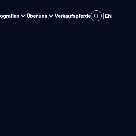
|
iografien
Über uns
Verkaufspferde
EN