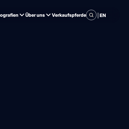
|
iografien
Über uns
Verkaufspferde
EN
uld,