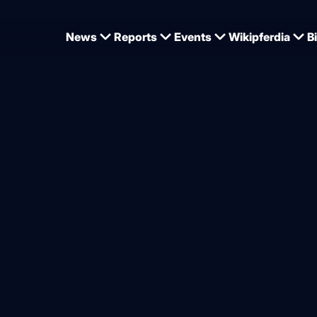
News
Reports
Events
Wikipferdia
B
Springpferde
m Greve-Erfolgsrezept: Ged
nz und Wiederholung
von
Dominique Wehrmann