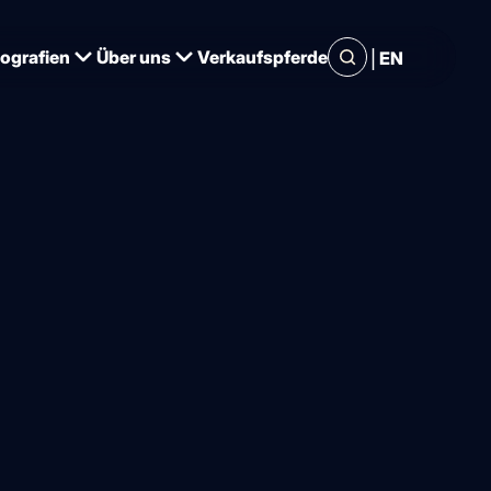
|
iografien
Über uns
Verkaufspferde
EN
-jähriger