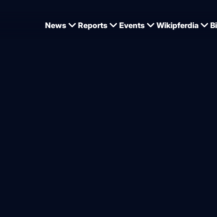
News
Reports
Events
Wikipferdia
B
iederkerke-Meier siegt mit
rin, starker Auftritt von 16
von
Dominique Wehrmann
2026