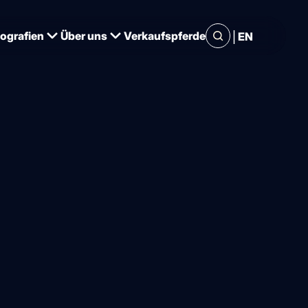
|
iografien
Über uns
Verkaufspferde
EN