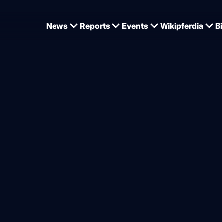
News
Reports
Events
Wikipferdia
B
erschaften der Jungen
rde