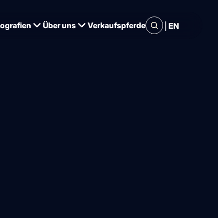
|
iografien
Über uns
Verkaufspferde
EN