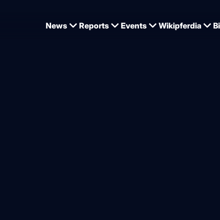
News
Reports
Events
Wikipferdia
B
uluis