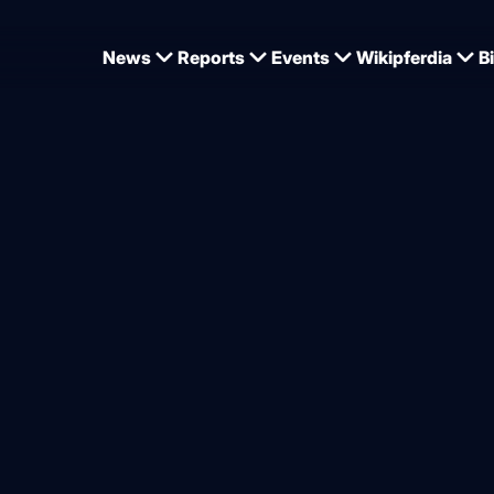
News
Reports
Events
Wikipferdia
B
r Weltrangliste
iste der Springreiter – Voge
h
von
Dominique Wehrmann