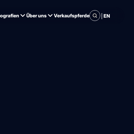
|
iografien
Über uns
Verkaufspferde
EN
l auf dem