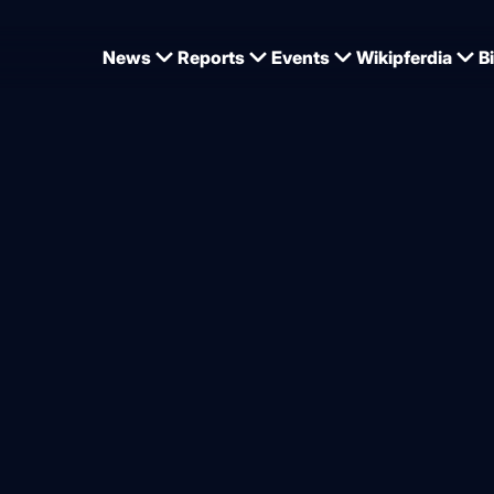
News
Reports
Events
Wikipferdia
B
ogels und Christian Kukuks Cepano Baloubet
loubet nun unter Jeanne S
von
Dominique Wehrmann