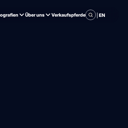
|
iografien
Über uns
Verkaufspferde
EN
adran