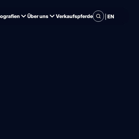
|
iografien
Über uns
Verkaufspferde
EN