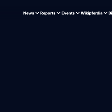
News
Reports
Events
Wikipferdia
B
n-Konflikt: Flugzeuge nach
t Pflegerinnen in Luft um
von
Jan Tönjes
28.02.2026