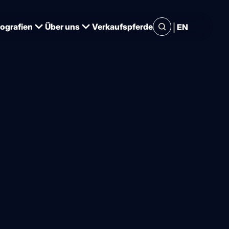
|
iografien
Über uns
Verkaufspferde
EN
 Doha
drehen