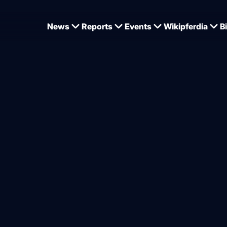
News
Reports
Events
Wikipferdia
B
u auf die Horses & Dreams 2026
es & Dreams 2026: Nationa
 und Perspektive
von
Redaktion
13.04.2026