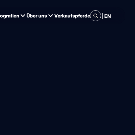
|
iografien
Über uns
Verkaufspferde
EN
le Serien